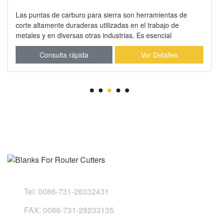
Las puntas de carburo para sierra son herramientas de
corte altamente duraderas utilizadas en el trabajo de
metales y en diversas otras industrias. Es esencial
seleccionar el grado de carburo y la geometría adecuados
Consulta rápida
Ver Detalles
para el metal específico y la aplicación de corte
Tel:
0086-731-28332431
FAX:
0086-731-28233135